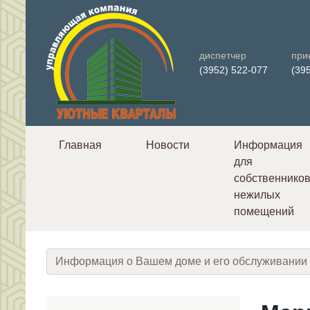
диспетчер
при
(3952) 522-077
(39
Главная
Новости
Информация
для
собственнико
нежилых
помещений