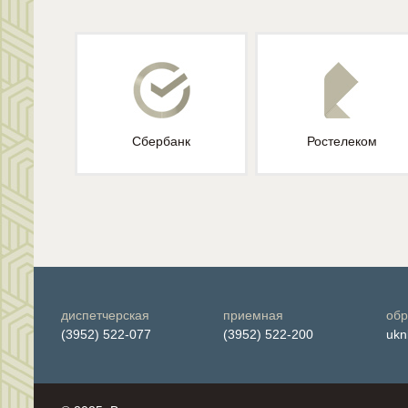
Сбербанк
Ростелеком
диспетчерская
приемная
обр
(3952) 522-077
(3952) 522-200
ukn