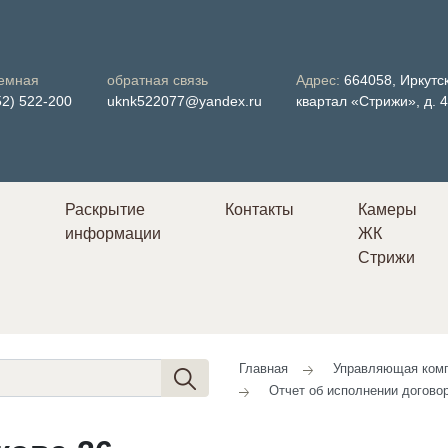
емная
обратная связь
Адрес:
664058, Иркутск
52) 522-200
uknk522077@yandex.ru
квартал «Стрижи», д. 
Раскрытие
Контакты
Камеры
информации
ЖК
в
Стрижи
Главная
Управляющая комп
Отчет об исполнении догово