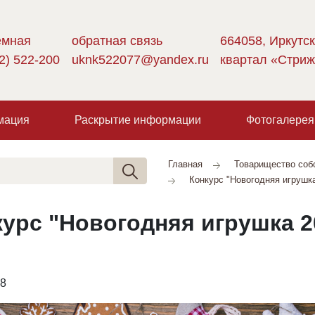
емная
обратная связь
664058, Иркутск
2) 522-200
uknk522077@yandex.ru
квартал «Стриж
мация
Раскрытие информации
Фотогалерея
Главная
Товарищество соб
Конкурс "Новогодняя игрушк
урс "Новогодняя игрушка 2
18