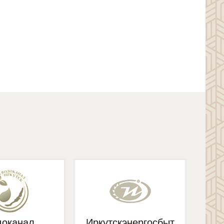
доканал
Иркутскэнергосбыт