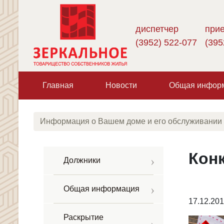
диспетчер
при
(3952) 522-077
(395
Главная
Новости
Общая инфор
Конк
Должники
Общая информация
17.12.20
Раскрытие