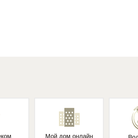
еком
Мой дом онлайн
Во