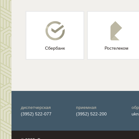
Сбербанк
Ростелеком
диспетчерская
приемная
обр
(3952) 522-077
(3952) 522-200
ukn