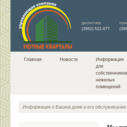
диспетчер
при
(3952) 522-077
(39
Главная
Новости
Информация
для
собственнико
нежилых
помещений