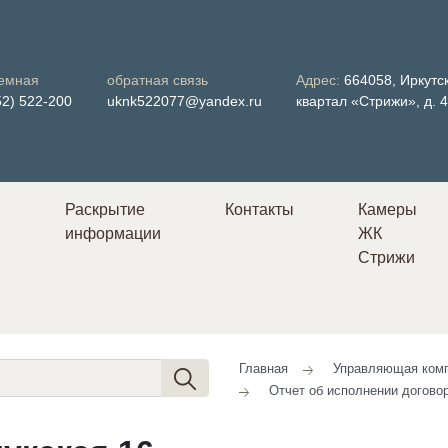
емная
обратная связь
Адрес:
664058, Иркутск
52) 522-200
uknk522077@yandex.ru
квартал «Стрижи», д. 
Раскрытие
Контакты
Камеры
информации
ЖК
в
Стрижи
Главная
Управляющая комп
Отчет об исполнении догово