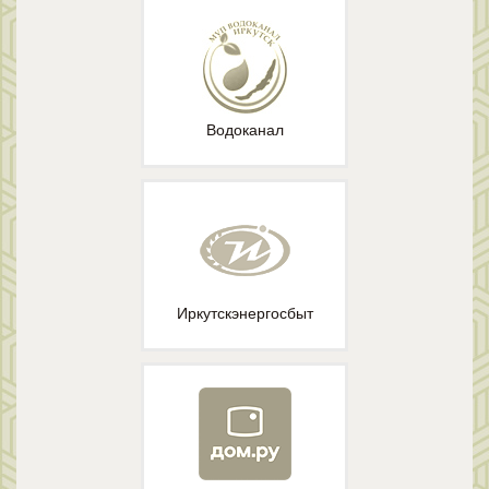
Водоканал
Иркутскэнергосбыт