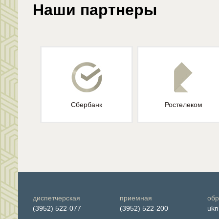
Наши партнеры
Сбербанк
Ростелеком
диспетчерская
приемная
обр
(3952) 522-077
(3952) 522-200
ukn