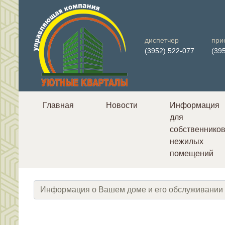
диспетчер
при
(3952) 522-077
(39
Главная
Новости
Информация
для
собственнико
нежилых
помещений