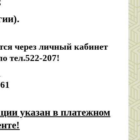
;
гии).
тся через личный кабинет
о тел.522-207!
а
861
ации указан в платежном
нте!