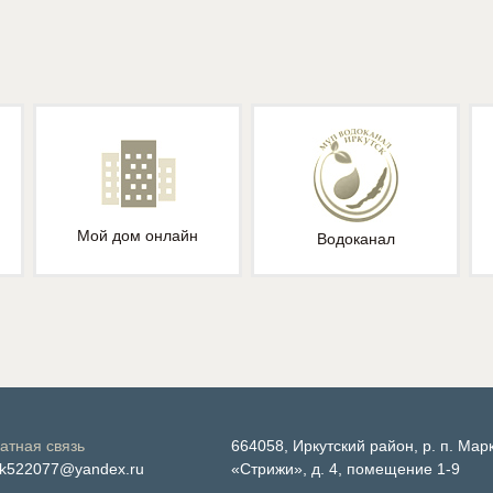
Мой дом онлайн
Водоканал
атная связь
664058, Иркутский район, р. п. Мар
k522077@yandex.ru
«Стрижи», д. 4, помещение 1-9