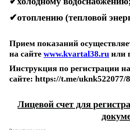
✔
холодному водоснабжению
✔
отоплению (тепловой энер
Прием показаний осуществляе
на сайте
www.kvartal38.ru
или п
Инструкция по регистрации н
сайте: https://t.me/uknk522077/
Лицевой счет для регистр
докуме