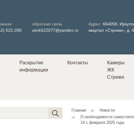
емная
обратная связь
Адрес:
664058, Иркутск
52) 522-200
uknk522077@yandex.ru
квартал «Стрижи», д. 
Раскрытие
Контакты
Камеры
информации
ЖК
в
Стрижи
Главная
Новости
О необходимости самостояте
14 с февраля 2025 года