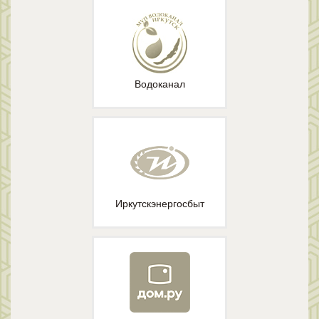
Водоканал
Иркутскэнергосбыт